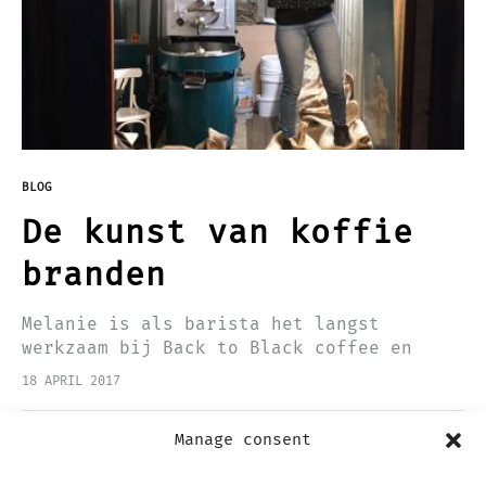
BLOG
De kunst van koffie
branden
Melanie is als barista het langst
werkzaam bij Back to Black coffee en
sinds een half jaar is ze bij Inge in de
18 APRIL 2017
leer als koffiebrander. Door haar passie
voor…
Manage consent
Prev
1
2