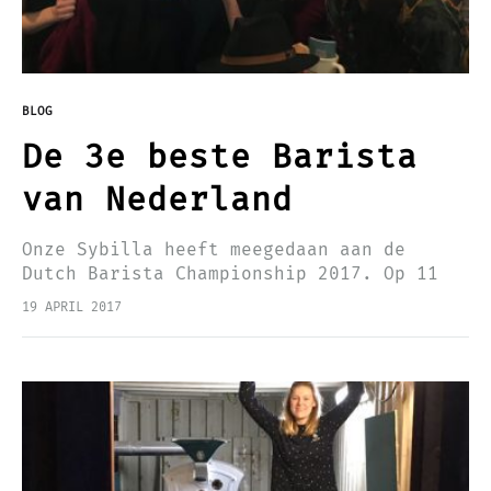
BLOG
De 3e beste Barista
van Nederland
Onze Sybilla heeft meegedaan aan de
Dutch Barista Championship 2017. Op 11
maart 2017 heeft de finale op het
19 APRIL 2017
Amsterdam Coffee Festival plaatsgevonden
en heeft Sybilla gestreden om de titel.…